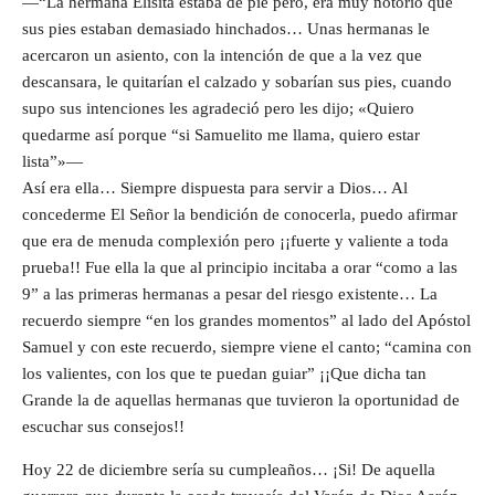
—“La hermana Elisita estaba de pie pero, era muy notorio que
sus pies estaban demasiado hinchados… Unas hermanas le
acercaron un asiento, con la intención de que a la vez que
descansara, le quitarían el calzado y sobarían sus pies, cuando
supo sus intenciones les agradeció pero les dijo; «Quiero
quedarme así porque “si Samuelito me llama, quiero estar
lista”»—
Así era ella… Siempre dispuesta para servir a Dios… Al
concederme El Señor la bendición de conocerla, puedo afirmar
que era de menuda complexión pero ¡¡fuerte y valiente a toda
prueba!! Fue ella la que al principio incitaba a orar “como a las
9” a las primeras hermanas a pesar del riesgo existente… La
recuerdo siempre “en los grandes momentos” al lado del Apóstol
Samuel y con este recuerdo, siempre viene el canto; “camina con
los valientes, con los que te puedan guiar” ¡¡Que dicha tan
Grande la de aquellas hermanas que tuvieron la oportunidad de
escuchar sus consejos!!
Hoy 22 de diciembre sería su cumpleaños… ¡Si! De aquella