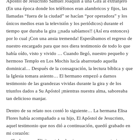
Apóstol de Jesucristo Samuel Joaquín a una Gira al extranjero
(En una época donde los teléfonos eran alambricos y fijos, las
llamadas “fuera de la ciudad” se hacían “por operadora” y los
únicos medios eran la televisión y los periódicos) durante el
tiempo que duraba la gira ¡¡nada sabíamos!! (Así era entonces)
por lo cual ¡Con una ansia tremenda! Esperábamos el regreso de
nuestro encargado para que nos diera testimonio de todo lo que
había oído, visto y vivido … Cuando llegó, nuestro pequeño y
hermoso Templo en Los Mochis lucía abarrotado aquella
dominical… Después de la consagración, la lectura bíblica y que
la Iglesia tomara asiento… El hermano empezó a darnos
testimonio de las grandezas vividas durante la gira y de los
triunfos dados a Su Apóstol ¡mientras nuestra alma, saboreaba
tan delicioso manjar.
Dentro de su relato nos contó lo siguiente… La hermana Elisa
Flores había acompañado a su hijo, El Apóstol de Jesucristo,
aquel testimonio que nos dió a continuación, quedó grabado en
mi corazón: