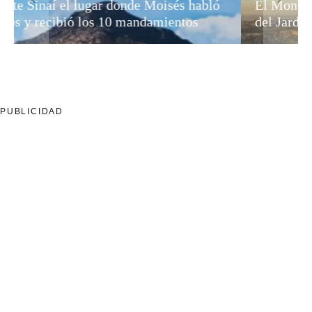
ló
El Monte de los Olivos: ¿La Puerta Perdida
del Jardín del Edén?
PUBLICIDAD
All Rights Reserved - Theme by
Lldmnow