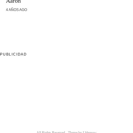
Aarón
4 AÑOS AGO
PUBLICIDAD
All Rights Reserved - Theme by
Lldmnow