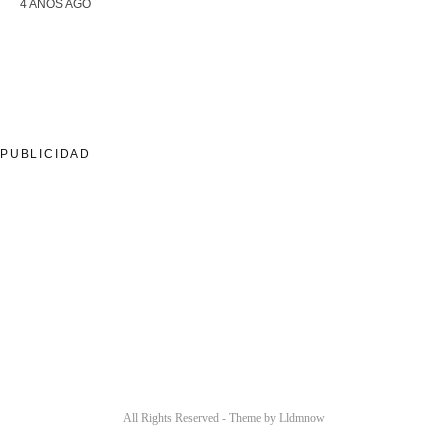
4 AÑOS AGO
PUBLICIDAD
All Rights Reserved - Theme by
Lldmnow