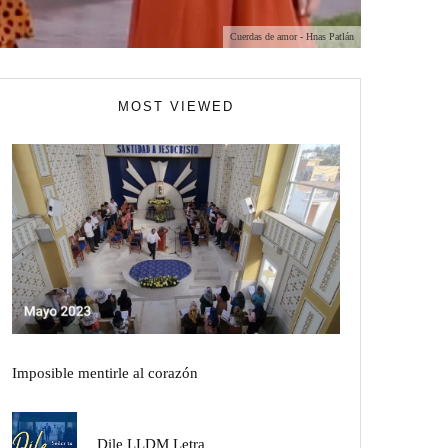
Cuerdas de amor - Hnas Patlán
MOST VIEWED
Imposible mentirle al corazón
Dile LLDM Letra