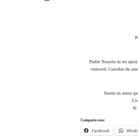
P
Padre Naasón tu mi apoyo,
venceré; Cuerdas de amor
Siento tu amor que
Co
Si
Comparte esto:
Facebook
What