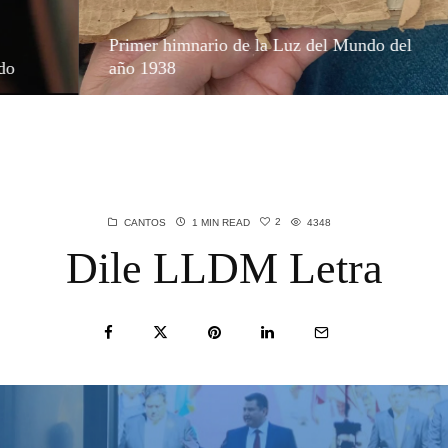
e la Luz del Mundo del
Regalo Divino de las Her
2
CANTOS
1 MIN READ
4348
Dile LLDM Letra