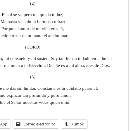
(2)
El sol se va pero me queda tu luz,
Me basta ya solo tu hermoso mirar;
Porque el amor de mi vida eres tú,
uedo cruzar de tu mano el ancho mar.
(CORO)
 mi consuelo y mi sostén, Soy tan feliz a tu lado en la lucha
 me unen a tu Elección, Deleite es a mi alma, eres de Dios.
(3)
 me das sin limitar, Constante es tu cuidado paternal;
mo explicar tan profundo y puro amor,
 fue el Señor nuestras vidas quien unió.
sApp
Correo electrónico
Tumblr