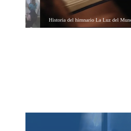
Primer himnario d
del himnario La Luz del Mundo
año 1938