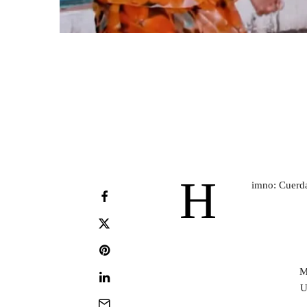
H
imno: Cuerda
M
U