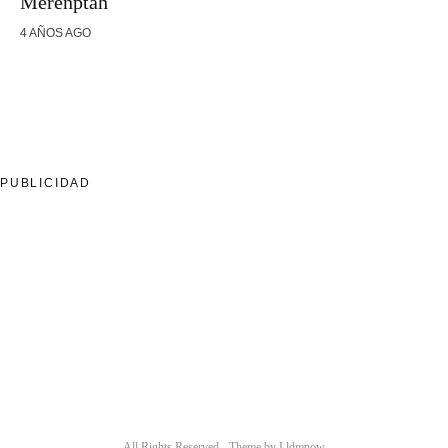
Merenptah
4 AÑOS AGO
PUBLICIDAD
All Rights Reserved - Theme by
Lldmnow