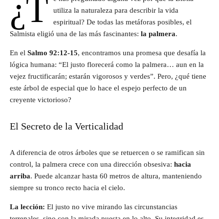
¿T
utiliza la naturaleza para describir la vida
espiritual? De todas las metáforas posibles, el
Salmista eligió una de las más fascinantes:
la palmera
.
En el
Salmo 92:12-15
, encontramos una promesa que desafía la
lógica humana: “El justo florecerá como la palmera… aun en la
vejez fructificarán; estarán vigorosos y verdes”. Pero, ¿qué tiene
este árbol de especial que lo hace el espejo perfecto de un
creyente victorioso?
El Secreto de la Verticalidad
A diferencia de otros árboles que se retuercen o se ramifican sin
control, la palmera crece con una dirección obsesiva:
hacia
arriba
. Puede alcanzar hasta 60 metros de altura, manteniendo
siempre su tronco recto hacia el cielo.
La lección:
El justo no vive mirando las circunstancias
terrenales, sino con la mirada puesta en lo alto. Su integridad es