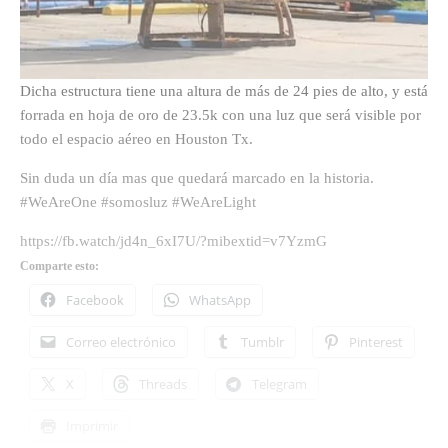
Dicha estructura tiene una altura de más de 24 pies de alto, y está
forrada en hoja de oro de 23.5k con una luz que será visible por
todo el espacio aéreo en Houston Tx.
Sin duda un día mas que quedará marcado en la historia.
#WeAreOne #somosluz #WeAreLight
https://fb.watch/jd4n_6xI7U/?mibextid=v7YzmG
Comparte esto:
Facebook
WhatsApp
Correo electrónico
Tumblr
Pinterest
X
Threads
Telegram
Imprimir