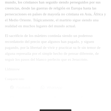
mundo, los cristianos han seguido siendo perseguidos por sus
creencias, desde las guerras de religión en Europa hasta las
persecuciones en países de mayoría no cristiana en Asia, África y
el Medio Oriente. Trágicamente, el martirio sigue siendo una
realidad en muchos lugares del mundo actual.
El sacrificio de los mártires continúa siendo un poderoso
recordatorio del precio que algunos han pagado, y siguen
pagando, por la libertad de vivir y practicar su fe sin temor de
alguna represalia por el simple hecho de pensar diferente, de
seguir los pasos del blanco perfecto que es Jesucristo.
Lldmnow
Comparte esto:
Facebook
WhatsApp
Correo electrónico
Tumblr
Pinterest
X
Threads
Telegram