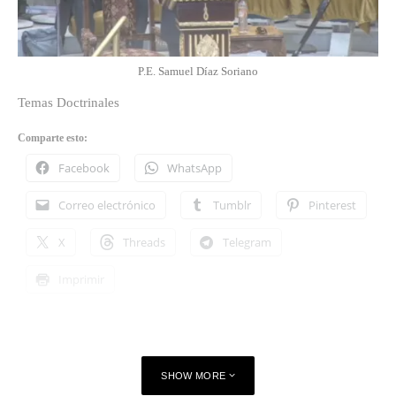
P.E. Samuel Díaz Soriano
Temas Doctrinales
Comparte esto:
Facebook
WhatsApp
Correo electrónico
Tumblr
Pinterest
X
Threads
Telegram
Imprimir
SHOW MORE