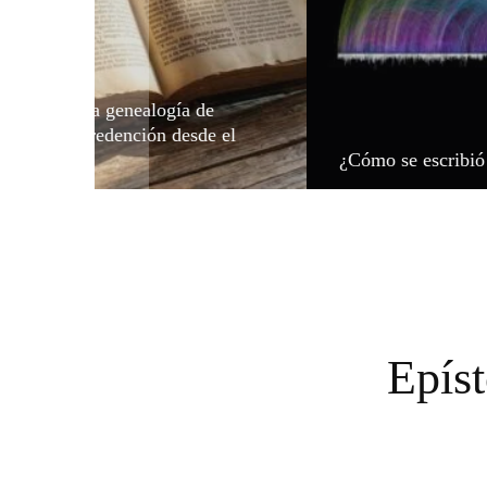
 oculto en la genealogía de
 El plan de redención desde el
¿Cómo se escribió 
Epís