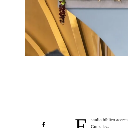
E
studio bíblico acerc
Gonzalez.