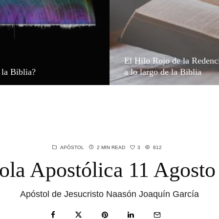
El Hilo Rojo de la Redenc
la Biblia?
a lo largo de la Biblia
3
APÓSTOL
2 MIN READ
812
tola Apostólica 11 Agosto
Apóstol de Jesucristo Naasón Joaquín García