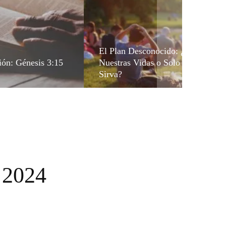
El Plan Desconocido: ¿Queremos 
ión: Génesis 3:15
Nuestras Vidas o Solo Deseamos 
Sirva?
 2024