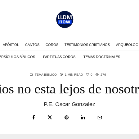
APÓSTOL
CANTOS
COROS
TESTIMONIOS CRISTIANOS
ARQUEOLOGÍA
ERSÍCULOS BÍBLICOS
PARTITUAS COROS
TEMAS DOCTRINALES
0
TEMA BÍBLICO
1 MIN READ
276
os no esta lejos de nosot
P.E. Oscar Gonzalez