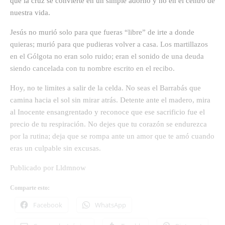
que la cruz se convierte en un simple adorno y no en el centro de
nuestra vida.
Jesús no murió solo para que fueras “libre” de irte a donde
quieras; murió para que pudieras volver a casa. Los martillazos
en el Gólgota no eran solo ruido; eran el sonido de una deuda
siendo cancelada con tu nombre escrito en el recibo.
Hoy, no te limites a salir de la celda. No seas el Barrabás que
camina hacia el sol sin mirar atrás. Detente ante el madero, mira
al Inocente ensangrentado y reconoce que ese sacrificio fue el
precio de tu respiración. No dejes que tu corazón se endurezca
por la rutina; deja que se rompa ante un amor que te amó cuando
eras un culpable sin excusas.
Publicado por Lldmnow
Comparte esto:
Facebook
WhatsApp