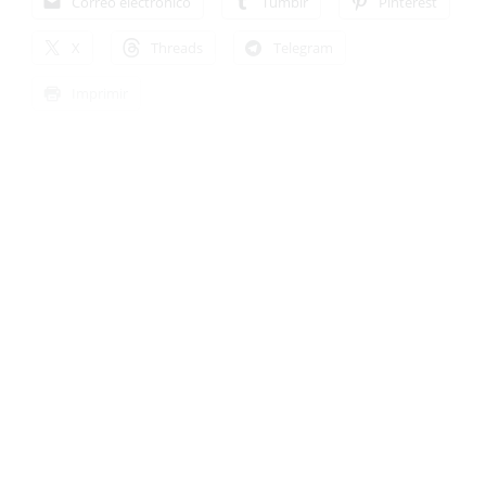
Correo electrónico
Tumblr
Pinterest
X
Threads
Telegram
Imprimir
SHOW MORE