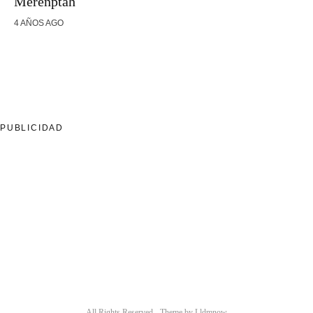
Merenptah
4 AÑOS AGO
PUBLICIDAD
All Rights Reserved - Theme by
Lldmnow