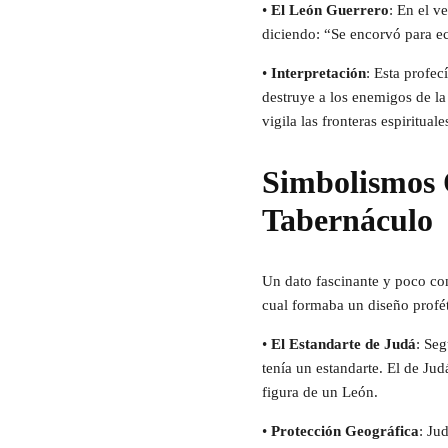
•
El León Guerrero
: En el v
diciendo: “Se encorvó para e
•
Interpretación
: Esta profec
destruye a los enemigos de la
vigila las fronteras espiritual
Simbolismos O
Tabernáculo
Un dato fascinante y poco cono
cual formaba un diseño profét
•
El Estandarte de Judá
: Seg
tenía un estandarte. El de Jud
figura de un León.
•
Protección Geográfica
: Ju