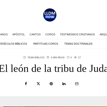
IANOS
APÓSTOL
CANTOS
COROS
TESTIMONIOS CRISTIANOS
ARQU
ERSÍCULOS BÍBLICOS
PARTITUAS COROS
TEMAS DOCTRINALES
0
TEMA BÍBLICO
3 MIN READ
27
El león de la tribu de Jud