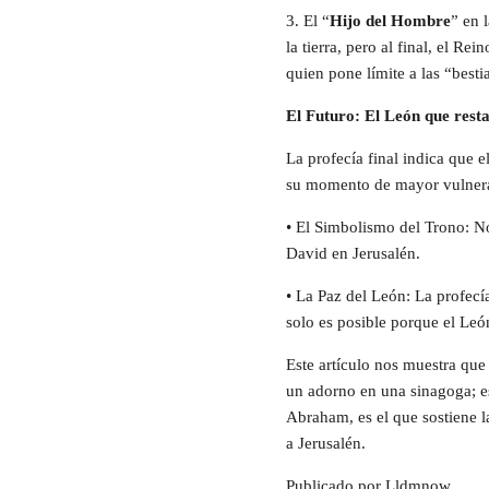
3. El “
Hijo del Hombre
” en 
la tierra, pero al final, el R
quien pone límite a las “besti
El Futuro: El León que rest
La profecía final indica que e
su momento de mayor vulnerab
• El Simbolismo del Trono: N
David en Jerusalén.
• La Paz del León: La profecí
solo es posible porque el Leó
Este artículo nos muestra que
un adorno en una sinagoga; es 
Abraham, es el que sostiene la
a Jerusalén.
Publicado por Lldmnow