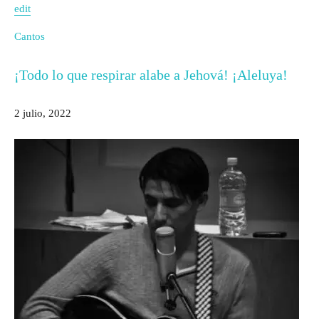
edit
Cantos
¡Todo lo que respirar alabe a Jehová! ¡Aleluya!
2 julio, 2022