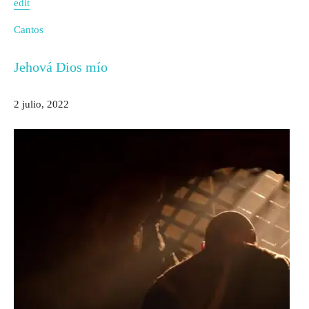
edit
Cantos
Jehová Dios mío
2 julio, 2022