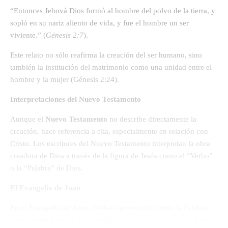
“Entonces Jehová Dios formó al hombre del polvo de la tierra, y
sopló en su nariz aliento de vida, y fue el hombre un ser
viviente.” (
Génesis 2:7
).
Este relato no sólo reafirma la creación del ser humano, sino
también la institución del matrimonio como una unidad entre el
hombre y la mujer (Génesis 2:24).
Interpretaciones del Nuevo Testamento
Aunque el
Nuevo Testamento
no describe directamente la
creación, hace referencia a ella, especialmente en relación con
Cristo. Los escritores del Nuevo Testamento interpretan la obra
creadora de Dios a través de la figura de Jesús como el “Verbo”
o la “Palabra” de Dios.
El Evangelio de Juan
En el
Evangelio de Juan
, Jesús es presentado como la Palabra
preexistente a través de la cual Dios creó todas las cosas. Juan