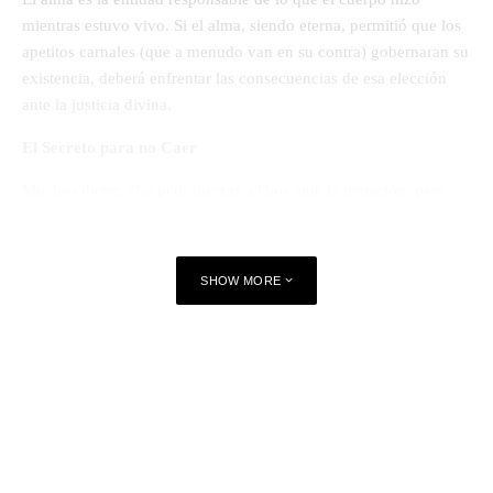
mientras estuvo vivo. Si el alma, siendo eterna, permitió que los
apetitos carnales (que a menudo van en su contra) gobernaran su
existencia, deberá enfrentar las consecuencias de esa elección
ante la justicia divina.
El Secreto para no Caer
Muchos dicen: “Le pedí fuerzas a Dios ante la tentación, pero
caí”. La realidad es que no se puede pretender que el alma venza
en un momento de crisis si ha estado desnutrida durante todo el
camino.
SHOW MORE
•
La Justicia de Dios
: Dios es justo y ayuda a quienes viven
según el Espíritu.
•
La Preparación
: La victoria sobre la carne no ocurre en el
momento de la tentación, sino en la preparación diaria
fortaleciendo el alma.
Para evitar que nuestra alma pague por los errores del cuerpo,