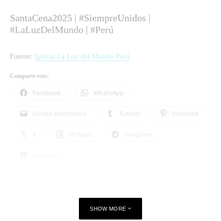
SantaCena2025 | #SiempreUnidos |
#LaLuzDelMundo | #Perú
Fuente:
Iglesia La Luz del Mundo Perú
Comparte esto:
Facebook
WhatsApp
Correo electrónico
Tumblr
Pinterest
X
Threads
Telegram
Imprimir
SHOW MORE